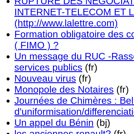
RUPTURE DES NEGOCIAT
INTERNET-TELECOM ET L
(http://www.lalettre.com)
Formation obligatoire des c
( FIMO ) ?
Un message du RUC -Rass
services publics
(fr)
Nouveau virus
(fr)
Monopole des Notaires
(fr)
Journées de Chimères : Be
d'uniformisation/differenciat
Un appel du Bénin
(bj)
les anciennes renault?
(fr)