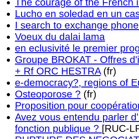
The courage of the French 
Lucho en soledad en un ca
I search to exchange phon
Voeux du dalai lama
en eclusivité le premier p
Groupe BROKAT - Offres d'in
+ Rf ORC HESTRA
(fr)
e-democracy?, regions of 
Osteoporose ?
(fr)
Proposition pour coopératio
Avez vous entendu parler d'
fonction publique ?
[RUC-L