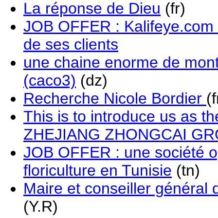
La réponse de Dieu
(fr)
JOB OFFER : Kalifeye.com 
de ses clients
une chaine enorme de mont
(caco3)
(dz)
Recherche Nicole Bordier
(f
This is to introduce us as t
ZHEJIANG ZHONGCAI G
JOB OFFER : une société op
floriculture en Tunisie
(tn)
Maire et conseiller généra
(Y.R)