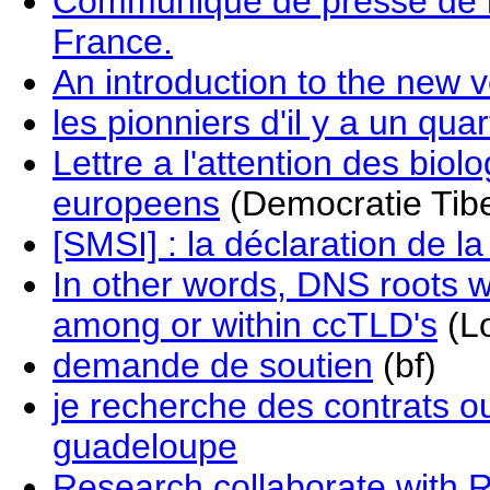
Communiqué de presse de l
France.
An introduction to the new v
les pionniers d'il y a un quar
Lettre a l'attention des biol
europeens
(Democratie Tibe
[SMSI] : la déclaration de la
In other words, DNS roots w
among or within ccTLD's
(Lo
demande de soutien
(bf)
je recherche des contrats ou
guadeloupe
Research collaborate with R