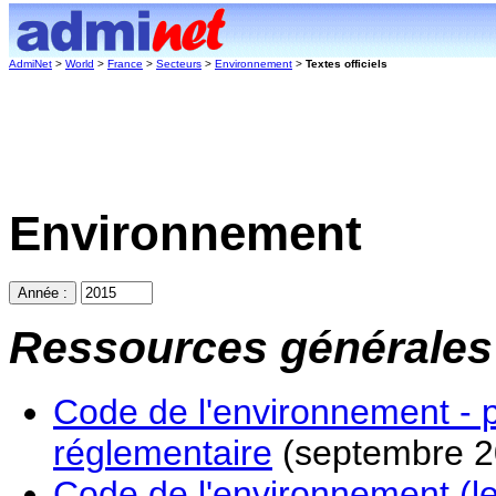
AdmiNet
>
World
>
France
>
Secteurs
>
Environnement
>
Textes officiels
Environnement
Ressources générales
Code de l'environnement - pa
réglementaire
(septembre 2
Code de l'environnement (le