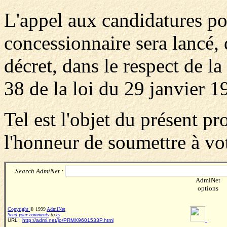
L'appel aux candidatures po
concessionnaire sera lancé, 
décret, dans le respect de la
38 de la loi du 29 janvier 1
Tel est l'objet du présent p
l'honneur de soumettre à vo
Search AdmiNet :
AdmiNet
options
Copyright
© 1999
AdmiNet
Send your comments
to
cs
URL :
http://admi.net/jo/PRMX9601533P.html