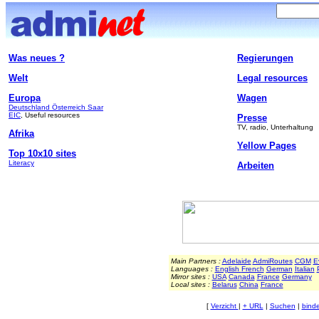
Was neues ?
Regierungen
Welt
Legal resources
Europa
Wagen
Deutschland
Österreich
Saar
EIC
, Useful resources
Presse
TV, radio, Unterhaltung
Afrika
Yellow Pages
Top 10x10 sites
Literacy
Arbeiten
Main Partners :
Adelaide
AdmiRoutes
CGM
E
Languages :
English
French
German
Italian
Mirror sites :
USA
Canada
France
Germany
Local sites :
Belarus
China
France
[
Verzicht
|
+ URL
|
Suchen
|
bind