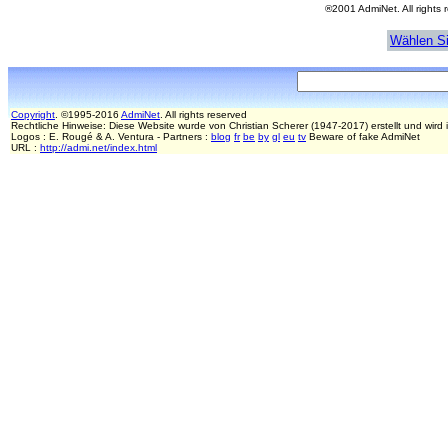
®2001 AdmiNet. All rights
Wählen Si
Copyright
. ©1995-2016
AdmiNet
. All rights reserved
Rechtliche Hinweise: Diese Website wurde von Christian Scherer (1947-2017) erstellt und wird
Logos :
E. Rougé &
A. Ventura - Partners :
blog
fr
be
by
gl
eu
tv
Beware of fake AdmiNet
URL :
http://admi.net/index.html