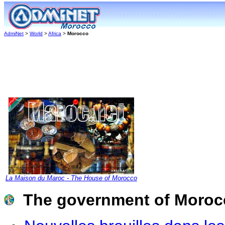
AdmiNet
>
World
>
Africa
>
Morocco
La Maison du Maroc - The House of Morocco
The government of Moroc