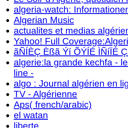
algeria-watch: Informatione
Algerian Music
actualites et medias algérie
Yahoo! Full Coverage:Alge
ãÑÍÈÇ Èßã Ýí ÕÝÍÉ ÌÑíÏÉ
algerie:la grande kechfa - l
line -
algo : Journal algérien en li
TV - Algérienne
Aps( french/arabic)
el watan
liberte