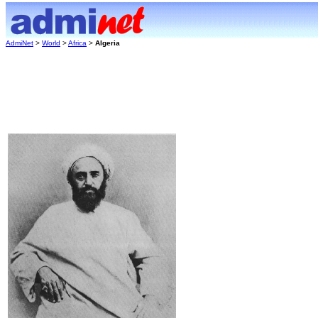
AdmiNet
>
World
>
Africa
>
Algeria