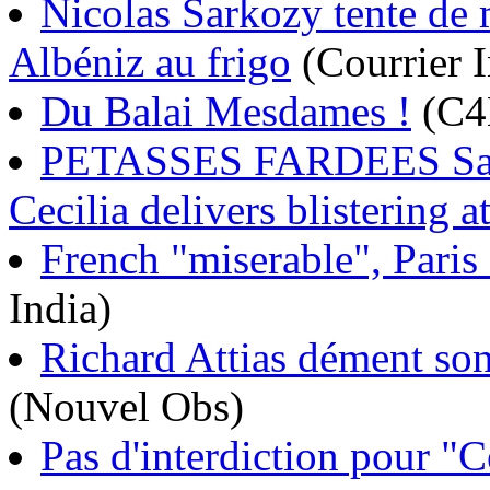
Nicolas Sarkozy tente de m
Albéniz au frigo
(Courrier I
Du Balai Mesdames !
(C4
PETASSES FARDEES Sarkoz
Cecilia delivers blistering 
French "miserable", Paris
India)
Richard Attias dément so
(Nouvel Obs)
Pas d'interdiction pour "Cé