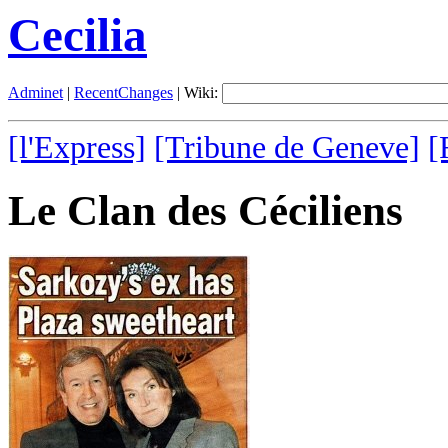
Cecilia
Adminet
|
RecentChanges
| Wiki:
[l'Express]
[Tribune de Geneve]
[
Le Clan des Céciliens