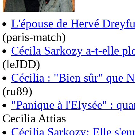
L'épouse de Hervé Dreyfus
(paris-match)
Cécila Sarkozy a-t-elle p
(leJDD)
Cécilia : "Bien sûr" que 
(ru89)
"Panique à l'Elysée" : quan
Cecilia Attias
Cécilia Sarkozy: Elle s'en