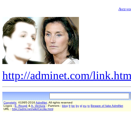
Avez-vo
http://adminet.com/link.htm
Copyright
. ©1995-2016
AdmiNet
. All rights reserved
Logos :
E. Rougé
&
A. Ventura
- Partners :
blog
fr
be
by
gl
eu
tv
Beware of fake AdmiNet
URL :
http://admi.net/wiki/Cecilia.html