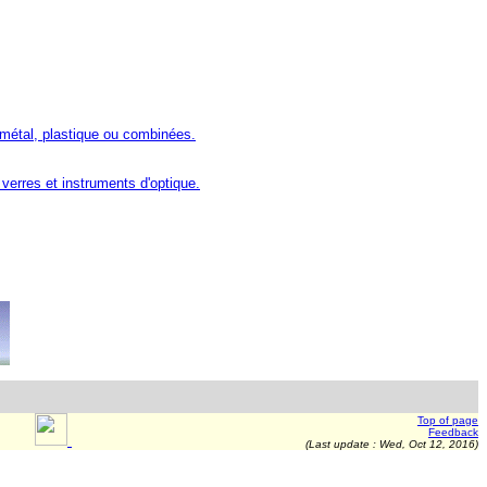
 métal, plastique ou combinées.
 verres et instruments d'optique.
Top of page
Feedback
(Last update :
Wed, Oct 12, 2016
)