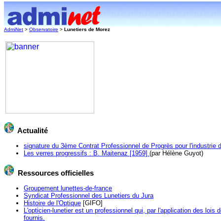
AdmiNet
>
Observatoire
>
Lunetiers de Morez
Actualité
signature du 3ème Contrat Professionnel de Progrès pour l'industrie 
Les verres progressifs : B. Maitenaz [1959]
(par Hélène Guyot)
Ressources officielles
Groupement lunettes-de-france
Syndicat Professionnel des Lunetiers du Jura
Histoire de l'Optique
[GIFO]
L'opticien-lunetier est un professionnel qui, par l'application des lois
fournis.