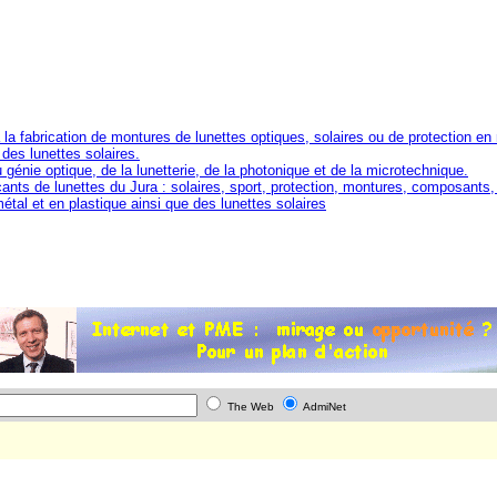
 fabrication de montures de lunettes optiques, solaires ou de protection en
des lunettes solaires.
énie optique, de la lunetterie, de la photonique et de la microtechnique.
cants de lunettes du Jura : solaires, sport, protection, montures, composants,
tal et en plastique ainsi que des lunettes solaires
The Web
AdmiNet