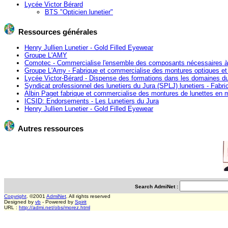
Lycée Victor Bérard
BTS "Opticien lunetier"
Ressources générales
Henry Jullien Lunetier - Gold Filled Eyewear
Groupe L'AMY
Comotec - Commercialise l'ensemble des composants nécessaires à la
Groupe L'Amy - Fabrique et commercialise des montures optiques et 
Lycée Victor-Bérard - Dispense des formations dans les domaines du g
Syndicat professionnel des lunetiers du Jura (SPLJ) lunetiers - Fabri
Albin Paget fabrique et commercialise des montures de lunettes en mé
ICSID: Endorsements - Les Lunetiers du Jura
Henry Jullien Lunetier - Gold Filled Eyewear
Autres ressources
Search AdmiNet :
Copyright
. ©2001
AdmiNet
. All rights reserved
Designed by
vb
- Powered by
Spirit
URL :
http://admi.net/obs/morez.html