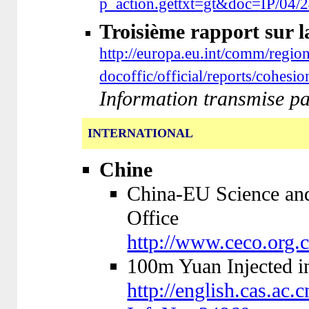
p_action.gettxt=gt&doc=IP/04
Troisième rapport sur l
http://europa.eu.int/comm/region
docoffic/official/reports/cohesi
Information transmise p
INTERNATIONAL
Chine
China-EU Science an
Office
http://www.ceco.org.
100m Yuan Injected i
http://english.cas.ac