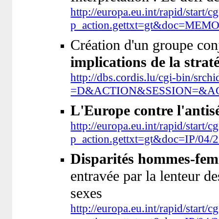
http://europa.eu.int/rapid/start/c
p_action.gettxt=gt&doc=MEM
Création d'un groupe con
implications de la strat
http://dbs.cordis.lu/cgi-b
=D&ACTION&SESSION=&AC
L'Europe contre l'antis
http://europa.eu.int/rapid/start/c
p_action.gettxt=gt&doc=IP/0
Disparités hommes-fe
entravée par la lenteur de
sexes
http://europa.eu.int/rapid/start/c