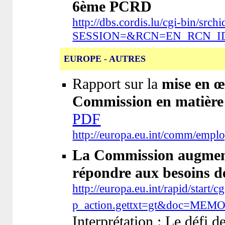
6ème PCRD
http://dbs.cordis.lu/cgi-b
SESSION=&RCN=EN_RCN_I
EUROPE - AUTRES
Rapport sur la
mise en œ
Commission en matière 
PDF
http://europa.eu.int/comm/empl
La Commission augment
répondre aux besoins de
http://europa.eu.int/rapid/start/c
p_action.gettxt=gt&doc=MEM
Interprétation : Le défi d