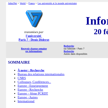
AdmiNet
>
World
>
France
>
Les universités et le monde universitaire
Info
20 f
transmises par
l'université
Paris 7 - Denis Diderot
Recherche
Recevoir chaque semaine
sur Adminet / Paris 7
ces informations
Recherche
Autres dates disponibles
SOMMAIRE
À noter : Recherche
Bureau des relations internationales
CNRS
Colloques, Conférences...
Europe - Enseignement
Europe - Recherche
Europe – 6ème PCRDT
Europe - Autres
International