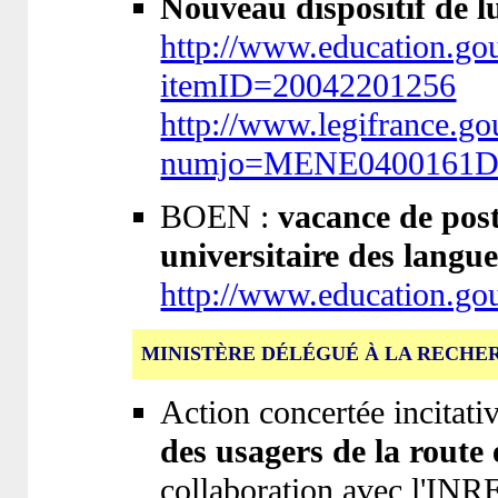
Nouveau dispositif de lu
http://www.education.gou
itemID=20042201256
http://www.legifrance.g
numjo=MENE0400161
BOEN :
vacance de post
universitaire des langues
http://www.education.g
MINISTÈRE DÉLÉGUÉ À LA RECHE
Action concertée incitativ
des usagers de la route 
collaboration avec l'IN