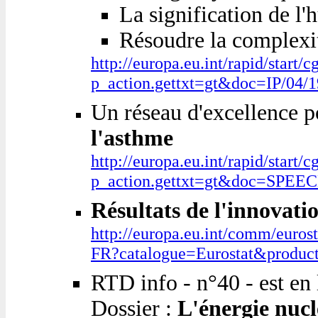
La signification de l
Résoudre la complexit
http://europa.eu.int/rapid/start/c
p_action.gettxt=gt&doc=IP/04
Un réseau d'excellence p
l'asthme
http://europa.eu.int/rapid/start/c
p_action.gettxt=gt&doc=SPEE
Résultats de l'innovatio
http://europa.eu.int/comm/eurost
FR?catalogue=Eurostat&produ
RTD info - n°40 - est en 
Dossier :
L'énergie nuclé