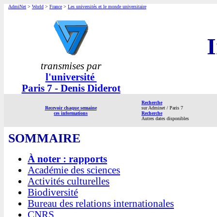
AdmiNet
>
World
>
France
>
Les universités et le monde universitaire
transmises par
l'université
Paris 7 - Denis Diderot
Recherche
Recevoir chaque semaine
sur Adminet / Paris 7
ces informations
Recherche
Autres dates disponibles
SOMMAIRE
À noter : rapports
Académie des sciences
Activités culturelles
Biodiversité
Bureau des relations internationales
CNRS