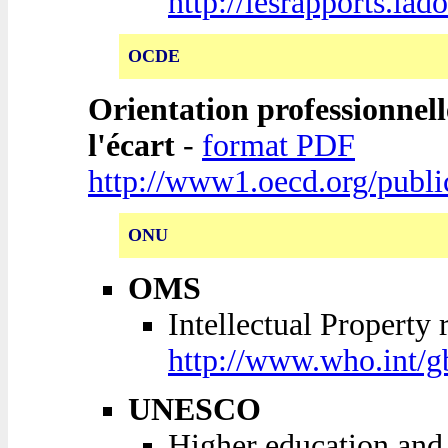
http://lesrapports.l
OCDE
Orientation professionnel
l'écart
-
format PDF
http://www1.oecd.org/publ
ONU
OMS
Intellectual Property 
http://www.who.int
UNESCO
Higher education and