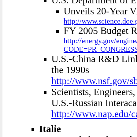
U.S. Department of En
Unveils 20-Year Vi
http://www.science.doe.
FY 2005 Budget Re
http://energy.gov/eng
CODE=PR_CONGRES
U.S.-China R&D Linka
the 1990s
http://www.nsf.gov/sb
Scientists, Engineer
U.S.-Russian Interac
http://www.nap.edu/c
Italie