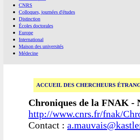
CNRS
Colloques, journées d'études
Distinction
Écoles doctorales
Europe
International
Maison des universités
Médecine
ACCUEIL DES CHERCHEURS ÉTRAN
Chroniques de la FNAK - N
http://www.cnrs.fr/fnak/C
Contact :
a.mauvais@kastler