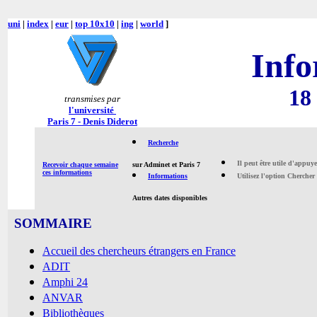
uni
|
index
|
eur
|
top 10x10
|
ing
|
world
]
Info
18
transmises par
l'université
Paris 7 - Denis Diderot
Recherche
Il peut être utile d'appuy
Recevoir chaque semaine
sur Adminet et Paris 7
ces informations
Informations
Utilisez l'option Chercher
Autres dates disponibles
SOMMAIRE
Accueil des chercheurs étrangers en France
ADIT
Amphi 24
ANVAR
Bibliothèques