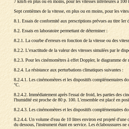
7 km/h en plus ou en moins, pour les vitesses inférieures à 100 
Sept centièmes de la vitesse, en plus ou en moins, pour les vite
8.1. Essais de conformité aux prescriptions prévues au titre Ier d
8.2. Essais en laboratoire permettant de déterminer :
8.2.1. La courbe d'erreurs en fonction de la vitesse ou des vitess
8.2.2. L'exactitude de la valeur des vitesses simulées par le dispo
8.2.3. Pour les cinémomètres à effet Doppler, le diagramme de r
8.2.4. La résistance aux perturbations climatiques suivantes :
8.2.4.1. Les cinémomètres et les dispositifs complémentaires do
°C.
8.2.4.2. Immédiatement après l'essai de froid, les parties des c
l'humidité est proche de 80 p. 100. L'ensemble est placé en pos
8.2.4.3. Les cinémomètres et les dispositifs complémentaires d
8.2.4.4. Un volume d'eau de 10 litres environ est projeté d'une d
du dessous, l'instrument étant en service. Les éclaboussures ne 