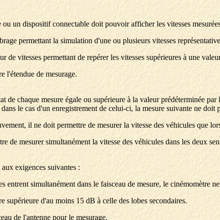
e ou un dispositif connectable doit pouvoir afficher les vitesses mesuré
rage permettant la simulation d'une ou plusieurs vitesses représentative
ur de vitesses permettant de repérer les vitesses supérieures à une valeu
re l'étendue de mesurage.
tat de chaque mesure égale ou supérieure à la valeur prédéterminée par le d
f dans le cas d'un enregistrement de celui-ci, la mesure suivante ne doit 
vement, il ne doit permettre de mesurer la vitesse des véhicules que lor
ettre de mesurer simultanément la vitesse des véhicules dans les deux se
e aux exigences suivantes :
tes entrent simultanément dans le faisceau de mesure, le cinémomètre ne
tre supérieure d'au moins 15 dB à celle des lobes secondaires.
isceau de l'antenne pour le mesurage.