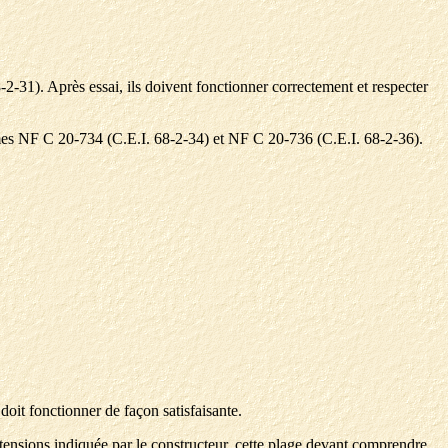
-31). Après essai, ils doivent fonctionner correctement et respecter
ormes NF C 20-734 (C.E.I. 68-2-34) et NF C 20-736 (C.E.I. 68-2-36).
 doit fonctionner de façon satisfaisante.
tensions indiquée par le constructeur, cette plage devant comprendre