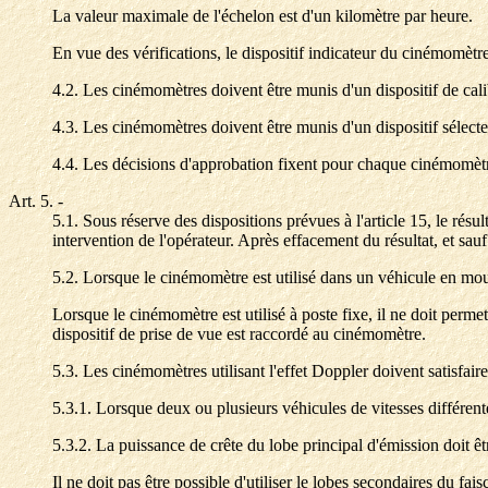
La valeur maximale de l'échelon est d'un kilomètre par heure.
En vue des vérifications, le dispositif indicateur du cinémomètr
4.2. Les cinémomètres doivent être munis d'un dispositif de calib
4.3. Les cinémomètres doivent être munis d'un dispositif sélecte
4.4. Les décisions d'approbation fixent pour chaque cinémomèt
Art. 5.
-
5.1. Sous réserve des dispositions prévues à l'article 15, le résul
intervention de l'opérateur. Après effacement du résultat, et sau
5.2. Lorsque le cinémomètre est utilisé dans un véhicule en mou
Lorsque le cinémomètre est utilisé à poste fixe, il ne doit perm
dispositif de prise de vue est raccordé au cinémomètre.
5.3. Les cinémomètres utilisant l'effet Doppler doivent satisfair
5.3.1. Lorsque deux ou plusieurs véhicules de vitesses différen
5.3.2. La puissance de crête du lobe principal d'émission doit ê
Il ne doit pas être possible d'utiliser le lobes secondaires du fa