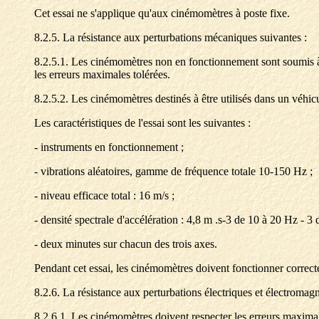
Cet essai ne s'applique qu'aux cinémomètres à poste fixe.
8.2.5. La résistance aux perturbations mécaniques suivantes :
8.2.5.1. Les cinémomètres non en fonctionnement sont soumis à 
les erreurs maximales tolérées.
8.2.5.2. Les cinémomètres destinés à être utilisés dans un véh
Les caractéristiques de l'essai sont les suivantes :
- instruments en fonctionnement ;
- vibrations aléatoires, gamme de fréquence totale 10-150 Hz ;
- niveau efficace total : 16 m/s ;
- densité spectrale d'accélération : 4,8 m .s-3 de 10 à 20 Hz - 
- deux minutes sur chacun des trois axes.
Pendant cet essai, les cinémomètres doivent fonctionner correcte
8.2.6. La résistance aux perturbations électriques et électromagnét
8.2.6.1. Les cinémomètres doivent respecter les erreurs maximal