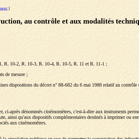
ement
]
truction, au contrôle et aux modalités techni
1, R. 10-2, R. 10-3, R. 10-4, R. 10-5, R. 11 et R. 11-1 ;
nts de mesure ;
taines dispositions du décret n° 88-682 du 6 mai 1988 relatif au contrôle
r, ci-après dénommés cinémomètres, c'est-à-dire aux instruments permettan
te, ainsi qu'aux dispositifs complémentaires destinés à imprimer ou enreg
sociés aux cinémomètres.
s à la circulation publique en vue de permettre la constatation des infracti