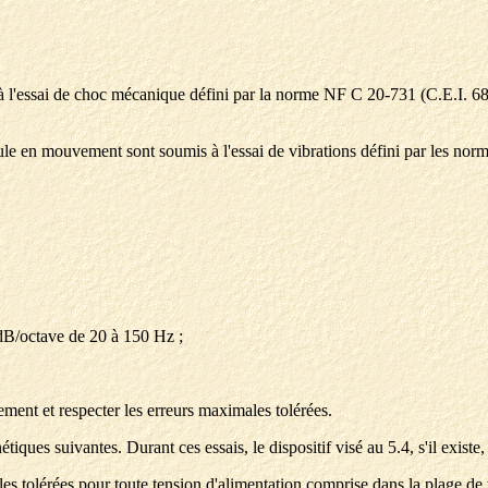
l'essai de choc mécanique défini par la norme NF C 20-731 (C.E.I. 68-2
icule en mouvement sont soumis à l'essai de vibrations défini par les n
3 dB/octave de 20 à 150 Hz ;
ment et respecter les erreurs maximales tolérées.
iques suivantes. Durant ces essais, le dispositif visé au 5.4, s'il existe,
es tolérées pour toute tension d'alimentation comprise dans la plage de 