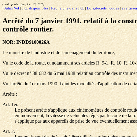
(Last update :
Sun, Oct 23, 2016
)
[
AdmiNet
|
J.O. disponibles
|
Recherche dans J.O.
|
Lois,décrets
|
codes
|
avertiss
Arrêté du 7 janvier 1991. relatif à la cons
contrôle routier.
NOR: INDD9100026A
Le ministre de l'industrie et de l'aménagement du territoire,
Vu le code de la route, et notamment ses articles R. 9-1, R. 10, R. 10-
Vu le décret n° 88-682 du 6 mai 1988 relatif au contrôle des instrume
Vu l'arrêté du 1er mars 1990 fixant les modalités d'application de cer
Arrête :
Art. 1er.
-
Le présent arrêté s'applique aux cinémomètres de contrôle routie
en mouvement, la vitesse de véhicules régis par le code de la rou
s'applique pas aux appareils de prise de vue éventuellement as
Art. 2.
-
Lorsqu'ils sont destinés soit à être utilisés sur les voies ouverte