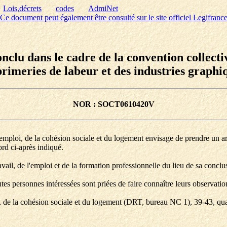
Lois,décrets
codes
AdmiNet
Ce document peut également être consulté sur le site officiel Legifranc
onclu dans le cadre de la convention collect
rimeries de labeur et des industries graphi
NOR : SOCT0610420V
'emploi, de la cohésion sociale et du logement envisage de prendre un ar
ord ci-après indiqué.
vail, de l'emploi et de la formation professionnelle du lieu de sa conclu
tes personnes intéressées sont priées de faire connaître leurs observation
i, de la cohésion sociale et du logement (DRT, bureau NC 1), 39-43, q