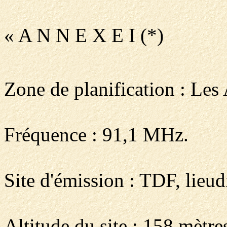
« A N N E X E I (*)
Zone de planification : Les
Fréquence : 91,1 MHz.
Site d'émission : TDF, lieud
Altitude du site : 158 mètre