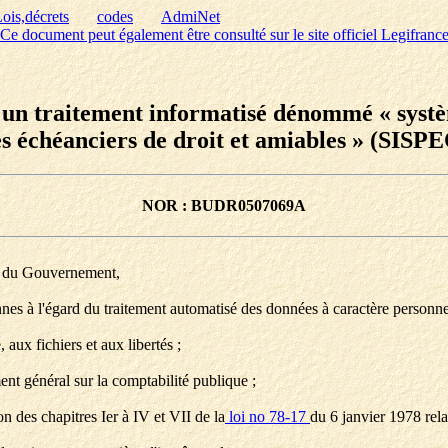
ois,décrets
codes
AdmiNet
Ce document peut également être consulté sur le site officiel Legifranc
d'un traitement informatisé dénommé « systè
s échéanciers de droit et amiables » (SISP
NOR : BUDR0507069A
le du Gouvernement,
es à l'égard du traitement automatisé des données à caractère personnel,
 aux fichiers et aux libertés ;
t général sur la comptabilité publique ;
on des chapitres Ier à IV et VII de la
loi no 78-17
du 6 janvier 1978 relat