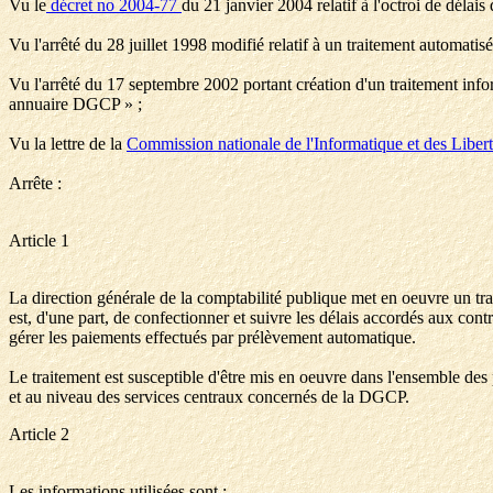
Vu le
décret no 2004-77
du 21 janvier 2004 relatif à l'octroi de délai
Vu l'arrêté du 28 juillet 1998 modifié relatif à un traitement automati
Vu l'arrêté du 17 septembre 2002 portant création d'un traitement info
annuaire DGCP » ;
Vu la lettre de la
Commission nationale de l'Informatique et des Liber
Arrête :
Article 1
La direction générale de la comptabilité publique met en oeuvre un tr
est, d'une part, de confectionner et suivre les délais accordés aux contr
gérer les paiements effectués par prélèvement automatique.
Le traitement est susceptible d'être mis en oeuvre dans l'ensemble des
et au niveau des services centraux concernés de la DGCP.
Article 2
Les informations utilisées sont :