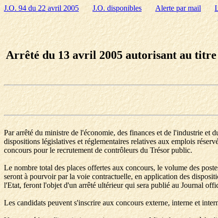
J.O. 94 du 22 avril 2005
J.O. disponibles
Alerte par mail
L
Arrêté du 13 avril 2005 autorisant au titr
Par arrêté du ministre de l'économie, des finances et de l'industrie 
dispositions législatives et réglementaires relatives aux emplois réserv
concours pour le recrutement de contrôleurs du Trésor public.
Le nombre total des places offertes aux concours, le volume des postes 
seront à pourvoir par la voie contractuelle, en application des disposit
l'Etat, feront l'objet d'un arrêté ultérieur qui sera publié au Journal off
Les candidats peuvent s'inscrire aux concours externe, interne et interne