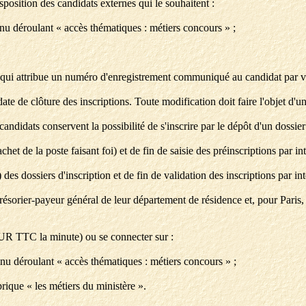
sposition des candidats externes qui le souhaitent :
enu déroulant « accès thématiques : métiers concours » ;
qui attribue un numéro d'enregistrement communiqué au candidat par voi
te de clôture des inscriptions. Toute modification doit faire l'objet d'u
candidats conservent la possibilité de s'inscrire par le dépôt d'un dossier 
chet de la poste faisant foi) et de fin de saisie des préinscriptions par in
des dossiers d'inscription et de fin de validation des inscriptions par in
résorier-payeur général de leur département de résidence et, pour Paris,
EUR TTC la minute) ou se connecter sur :
enu déroulant « accès thématiques : métiers concours » ;
brique « les métiers du ministère ».