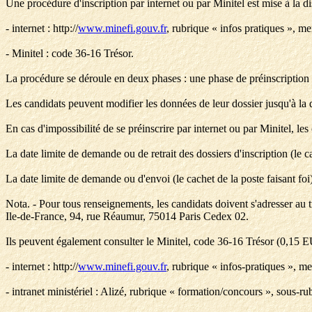
Une procédure d'inscription par internet ou par Minitel est mise à la di
- internet : http://
www.minefi.gouv.fr
, rubrique « infos pratiques », m
- Minitel : code 36-16 Trésor.
La procédure se déroule en deux phases : une phase de préinscription 
Les candidats peuvent modifier les données de leur dossier jusqu'à la da
En cas d'impossibilité de se préinscrire par internet ou par Minitel, les 
La date limite de demande ou de retrait des dossiers d'inscription (le ca
La date limite de demande ou d'envoi (le cachet de la poste faisant foi) 
Nota. - Pour tous renseignements, les candidats doivent s'adresser au t
Ile-de-France, 94, rue Réaumur, 75014 Paris Cedex 02.
Ils peuvent également consulter le Minitel, code 36-16 Trésor (0,15 
- internet : http://
www.minefi.gouv.fr
, rubrique « infos-pratiques », m
- intranet ministériel : Alizé, rubrique « formation/concours », sous-ru