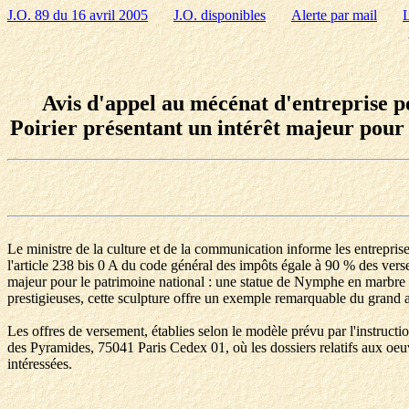
J.O. 89 du 16 avril 2005
J.O. disponibles
Alerte par mail
L
Avis d'appel au mécénat d'entreprise p
Poirier présentant un intérêt majeur pour 
Le ministre de la culture et de la communication informe les entreprises
l'article 238 bis 0 A du code général des impôts égale à 90 % des verse
majeur pour le patrimoine national : une statue de Nymphe en marbre e
prestigieuses, cette sculpture offre un exemple remarquable du grand ar
Les offres de versement, établies selon le modèle prévu par l'instruct
des Pyramides, 75041 Paris Cedex 01, où les dossiers relatifs aux oeuv
intéressées.