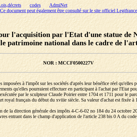
ois,décrets
codes
AdmiNet
Ce document peut également être consulté sur le site officiel Legifranc
our l'acquisition par l'Etat d'une statue 
le patrimoine national dans le cadre de l'art
NOR : MCCF0500227V
 imposées à l'impôt sur les sociétés d'après leur bénéfice réel qu'elles 
ments qu'elles pourraient effectuer en participant à l'achat par l'Etat p
xécutée par le sculpteur Claude Poirier entre 1704 et 1711 pour le parc 
t royal français du début du xviiie siècle. Sa valeur d'achat est fixée à
ion de la direction générale des impôts 4-C-6-02 no 184 du 24 octobre 20
res entrant dans le champ d'application de l'article 238 bis 0 A du code