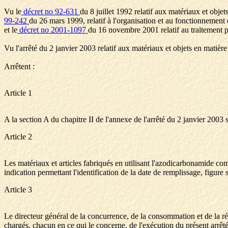
Vu le
décret no 92-631
du 8 juillet 1992 relatif aux matériaux et obje
99-242
du 26 mars 1999, relatif à l'organisation et au fonctionnement 
et le
décret no 2001-1097
du 16 novembre 2001 relatif au traitement pa
Vu l'arrêté du 2 janvier 2003 relatif aux matériaux et objets en matière
Arrêtent :
Article 1
A la section A du chapitre II de l'annexe de l'arrêté du 2 janvier 2003 
Article 2
Les matériaux et articles fabriqués en utilisant l'azodicarbonamide co
indication permettant l'identification de la date de remplissage, figure s
Article 3
Le directeur général de la concurrence, de la consommation et de la répr
chargés, chacun en ce qui le concerne, de l'exécution du présent arrêté