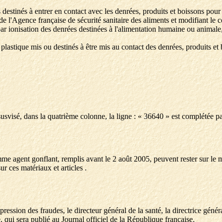
ts destinés à entrer en contact avec les denrées, produits et boissons po
de l'Agence française de sécurité sanitaire des aliments et modifiant le 
r ionisation des denrées destinées à l'alimentation humaine ou animale, 
 plastique mis ou destinés à être mis au contact des denrées, produits et
susvisé, dans la quatrième colonne, la ligne : « 36640 » est complétée pa
mme agent gonflant, remplis avant le 2 août 2005, peuvent rester sur le 
ur ces matériaux et articles .
ession des fraudes, le directeur général de la santé, la directrice généra
, qui sera publié au Journal officiel de la République française.