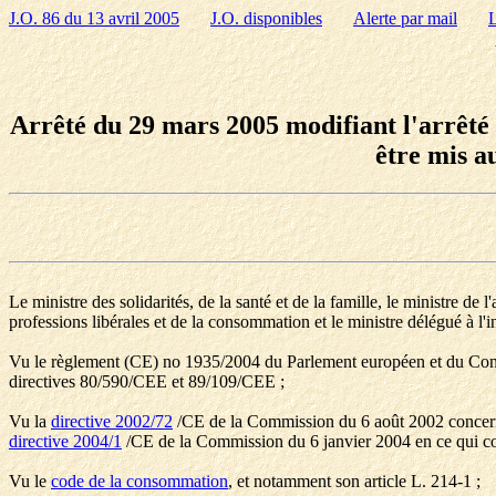
J.O. 86 du 13 avril 2005
J.O. disponibles
Alerte par mail
L
Arrêté du 29 mars 2005 modifiant l'arrêté d
être mis a
Le ministre des solidarités, de la santé et de la famille, le ministre de 
professions libérales et de la consommation et le ministre délégué à l'i
Vu le règlement (CE) no 1935/2004 du Parlement européen et du Consei
directives 80/590/CEE et 89/109/CEE ;
Vu la
directive 2002/72
/CE de la Commission du 6 août 2002 concernant
directive 2004/1
/CE de la Commission du 6 janvier 2004 en ce qui co
Vu le
code de la consommation
, et notamment son article L. 214-1 ;