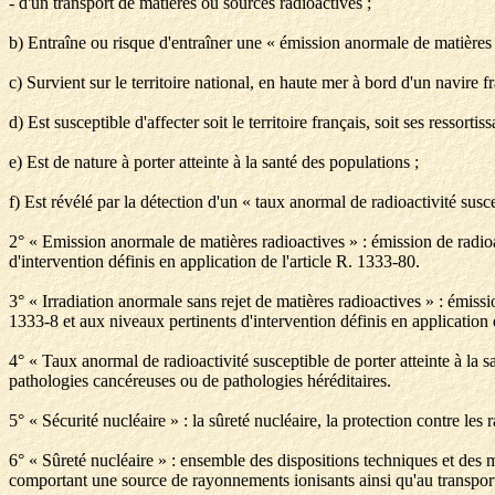
- d'un transport de matières ou sources radioactives ;
b) Entraîne ou risque d'entraîner une « émission anormale de matières r
c) Survient sur le territoire national, en haute mer à bord d'un navire fr
d) Est susceptible d'affecter soit le territoire français, soit ses ressortiss
e) Est de nature à porter atteinte à la santé des populations ;
f) Est révélé par la détection d'un « taux anormal de radioactivité susc
2° « Emission anormale de matières radioactives » : émission de radioa
d'intervention définis en application de l'article R. 1333-80.
3° « Irradiation anormale sans rejet de matières radioactives » : émiss
1333-8 et aux niveaux pertinents d'intervention définis en application 
4° « Taux anormal de radioactivité susceptible de porter atteinte à la 
pathologies cancéreuses ou de pathologies héréditaires.
5° « Sécurité nucléaire » : la sûreté nucléaire, la protection contre les 
6° « Sûreté nucléaire » : ensemble des dispositions techniques et des m
comportant une source de rayonnements ionisants ainsi qu'au transport d