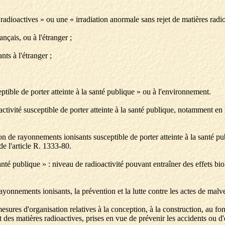
adioactives » ou une « irradiation anormale sans rejet de matières radio
ançais, ou à l'étranger ;
ants à l'étranger ;
eptible de porter atteinte à la santé publique » ou à l'environnement.
ctivité susceptible de porter atteinte à la santé publique, notamment en
ion de rayonnements ionisants susceptible de porter atteinte à la santé p
de l'article R. 1333-80.
santé publique » : niveau de radioactivité pouvant entraîner des effets b
rayonnements ionisants, la prévention et la lutte contre les actes de malve
esures d'organisation relatives à la conception, à la construction, au fo
es matières radioactives, prises en vue de prévenir les accidents ou d'en