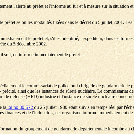
nt l'alerte au préfet et l'informe au fur et à mesure sur la situation e
préfet selon les modalités fixées dans le décret du 5 juillet 2001. Les 
immédiatement le préfet et, s'il est identifié, l'expéditeur, dans les form
rrêté du 5 décembre 2002.
'il soit, en informe immédiatement le préfet.
médiatement le commissariat de police ou la brigade de gendarmerie le pl
précité, ainsi que les instances de sûreté nucléaire. Le commissariat de
e de défense (HFD) industrie et l'instance de sûreté nucléaire concerné
e la
loi no 80-572
du 25 juillet 1980 étant suivis en temps réel par l'éc
finances et de l'industrie -, cet organisme informe immédiatement de tou
'information du groupement de gendarmerie départementale incombe au c