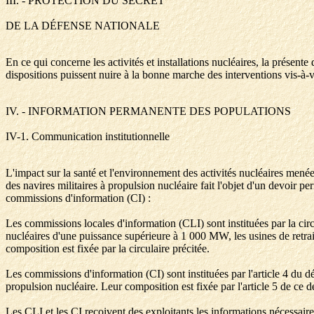
III. - PROTECTION DU SECRET
DE LA DÉFENSE NATIONALE
En ce qui concerne les activités et installations nucléaires, la présente
dispositions puissent nuire à la bonne marche des interventions vis-à-vis
IV. - INFORMATION PERMANENTE DES POPULATIONS
IV-1. Communication institutionnelle
L'impact sur la santé et l'environnement des activités nucléaires menée
des navires militaires à propulsion nucléaire fait l'objet d'un devoir 
commissions d'information (CI) :
Les commissions locales d'information (CLI) sont instituées par la cir
nucléaires d'une puissance supérieure à 1 000 MW, les usines de retrai
composition est fixée par la circulaire précitée.
Les commissions d'information (CI) sont instituées par l'article 4 du dé
propulsion nucléaire. Leur composition est fixée par l'article 5 de ce d
Les CLI et les CI reçoivent des exploitants les informations nécessaire