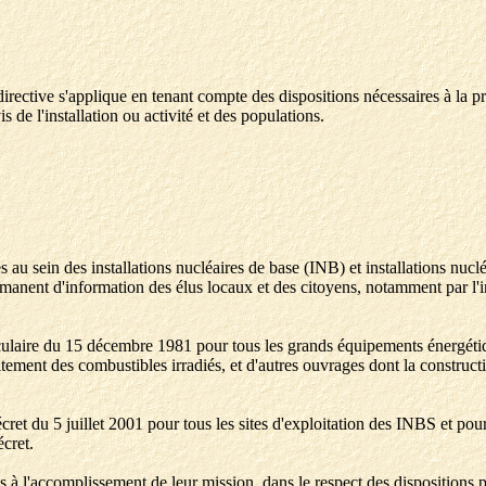
 directive s'applique en tenant compte des dispositions nécessaires à la p
 de l'installation ou activité et des populations.
s au sein des installations nucléaires de base (INB) et installations nuc
permanent d'information des élus locaux et des citoyens, notamment par l
culaire du 15 décembre 1981 pour tous les grands équipements énergétiques
tement des combustibles irradiés, et d'autres ouvrages dont la construct
cret du 5 juillet 2001 pour tous les sites d'exploitation des INBS et pour
écret.
s à l'accomplissement de leur mission, dans le respect des dispositions 