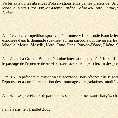
Vu les avis ou les absences d'observations émis par les préfets de :
Moselle, Nord, Orne, Puy-de-Dôme, Rhône, Saône-et-Loire, Sarthe, Sa
Arrête :
Art. 1er. - La compétition sportive dénommée « La Grande Boucle fém
exposées dans la demande susvisée, sur un parcours qui traversera le
Moselle, Meuse, Moselle, Nord, Orne, Paris, Puy-de-Dôme, Rhône, Sa
Art. 2. - « La Grande Boucle féminine internationale » bénéficiera d'une
le passage de l'épreuve devra être fixée localement par chacun des pr
Art. 3. - La présente autorisation est accordée, sous réserve que la s
l'épreuve et assure la réparation des dommages, dégradations, modific
Art. 4. - Les préfets des départements susmentionnés sont chargés, chac
Fait à Paris, le 31 juillet 2002.