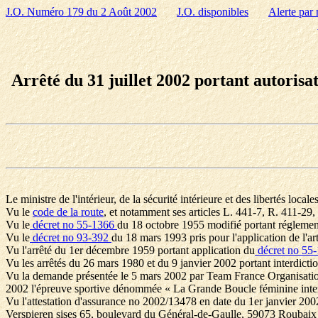
J.O. Numéro 179 du 2 Août 2002
J.O. disponibles
Alerte par 
Arrêté du 31 juillet 2002 portant autoris
Le ministre de l'intérieur, de la sécurité intérieure et des libertés locales
Vu le
code de la route
, et notamment ses articles L. 441-7, R. 411-29,
Vu le
décret no 55-1366
du 18 octobre 1955 modifié portant réglement
Vu le
décret no 93-392
du 18 mars 1993 pris pour l'application de l'art
Vu l'arrêté du 1er décembre 1959 portant application du
décret no 55
Vu les arrêtés du 26 mars 1980 et du 9 janvier 2002 portant interdictio
Vu la demande présentée le 5 mars 2002 par Team France Organisation
2002 l'épreuve sportive dénommée « La Grande Boucle féminine inter
Vu l'attestation d'assurance no 2002/13478 en date du 1er janvier 20
Verspieren sises 65, boulevard du Général-de-Gaulle, 59073 Roubaix