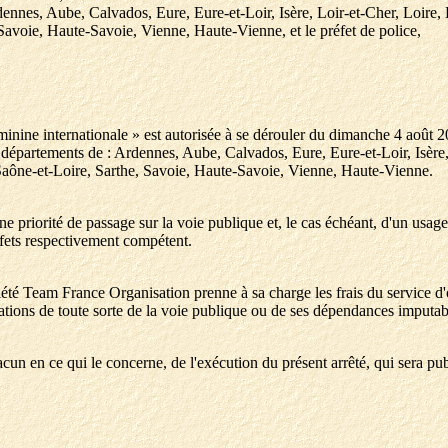
 Ardennes, Aube, Calvados, Eure, Eure-et-Loir, Isère, Loir-et-Cher, Loi
voie, Haute-Savoie, Vienne, Haute-Vienne, et le préfet de police,
inine internationale » est autorisée à se dérouler du dimanche 4 aoû
s départements de : Ardennes, Aube, Calvados, Eure, Eure-et-Loir, Isèr
ône-et-Loire, Sarthe, Savoie, Haute-Savoie, Vienne, Haute-Vienne.
 priorité de passage sur la voie publique et, le cas échéant, d'un usage 
éfets respectivement compétent.
ociété Team France Organisation prenne à sa charge les frais du service 
ations de toute sorte de la voie publique ou de ses dépendances imputab
un en ce qui le concerne, de l'exécution du présent arrêté, qui sera pub