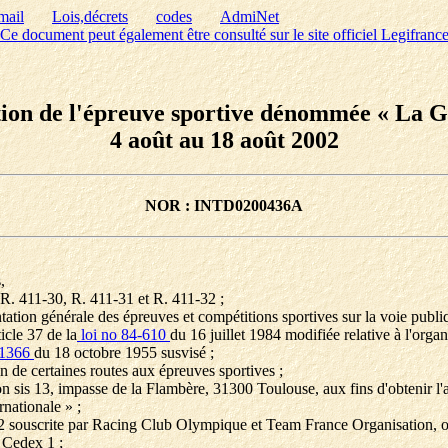
mail
Lois,décrets
codes
AdmiNet
Ce document peut également être consulté sur le site officiel Legifranc
ation de l'épreuve sportive dénommée « La 
4 août au 18 août 2002
NOR : INTD0200436A
,
 R. 411-30, R. 411-31 et R. 411-32 ;
ation générale des épreuves et compétitions sportives sur la voie publi
icle 37 de la
loi no 84-610
du 16 juillet 1984 modifiée relative à l'organ
-1366
du 18 octobre 1955 susvisé ;
n de certaines routes aux épreuves sportives ;
 sis 13, impasse de la Flambère, 31300 Toulouse, aux fins d'obtenir l'
nationale » ;
02 souscrite par Racing Club Olympique et Team France Organisation, or
 Cedex 1 ;