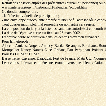
Retrait des dossiers auprès des préfectures (bureau du personnel) ou p
www.interieur.gouv.fr/metiers/sdrf/calendrier/accueil.htm.
Ce dossier comprendra :
- la fiche individuelle de participation ;
- une enveloppe autocollante timbrée et libellée à l'adresse où le candi
Tout dossier incomplet, mal renseigné ou non signé sera rejeté.
La composition du jury et la liste des candidats autorisés à concourir fer
La date de l'épreuve écrite est fixée au 26 mars 2002.
L'épreuve écrite se déroulera dans les centres d'examen suivants :
Pour la métropole :
Ajaccio, Amiens, Angers, Annecy, Bastia, Besançon, Bordeaux, Bour
Montpellier, Nancy, Nantes, Nice, Orléans, Pau, Perpignan, Poitiers,
Pour les DOM et TOM :
Basse-Terre, Cayenne, Dzaoudzi, Fort-de-France, Mata-Utu, Nouméa, 
Les centres ci-dessus énumérés ne seront ouverts que si leur création e