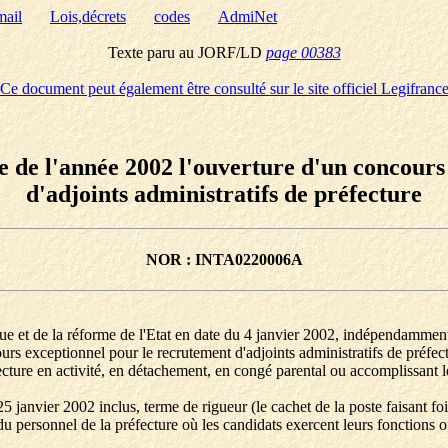
mail
Lois,décrets
codes
AdmiNet
Texte paru au JORF/LD
page 00383
Ce document peut également être consulté sur le site officiel Legifranc
re de l'année 2002 l'ouverture d'un concour
d'adjoints administratifs de préfecture
NOR : INTA0220006A
lique et de la réforme de l'Etat en date du 4 janvier 2002, indépendamme
ours exceptionnel pour le recrutement d'adjoints administratifs de préfect
ture en activité, en détachement, en congé parental ou accomplissant le s
5 janvier 2002 inclus, terme de rigueur (le cachet de la poste faisant foi
u personnel de la préfecture où les candidats exercent leurs fonctions o