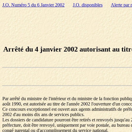
J.O. Numéro 5 du 6 Janvier 2002
J.O. disponibles
Alerte par 
Arrêté du 4 janvier 2002 autorisant au tit
Par arrêté du ministre de l'intérieur et du ministre de la fonction pub
août 1990, est autorisée au titre de l'année 2002 l'ouverture d'un conc
Ce concours exceptionnel est ouvert aux agents administratifs de préfec
2002 d'au moins dix ans de services publics.
Les dossiers de candidature pourront être retirés et renvoyés jusqu'au 2
préfecture, doit être renvoyé, uniquement par voie postale, au bureau d
congé parental ou d'accomplissement du service national.