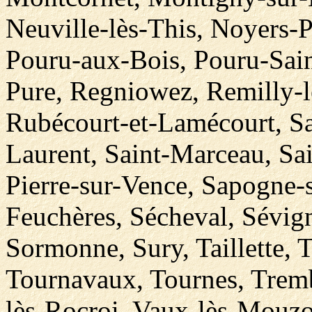
Neuville-lès-This, Noyers-
Pouru-aux-Bois, Pouru-Sain
Pure, Regniowez, Remilly-
Rubécourt-et-Lamécourt, Sac
Laurent, Saint-Marceau, Sa
Pierre-sur-Vence, Sapogne-
Feuchères, Sécheval, Sévign
Sormonne, Sury, Taillette, T
Tournavaux, Tournes, Tremb
lès-Rocroi, Vaux-lès-Mouzon