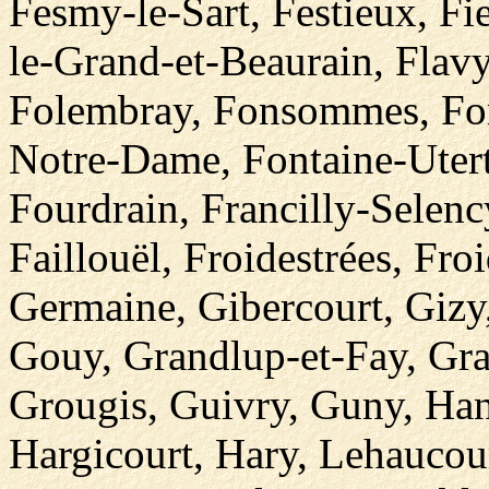
Fesmy-le-Sart, Festieux, Fi
le-Grand-et-Beaurain, Flavy
Folembray, Fonsommes, Font
Notre-Dame, Fontaine-Uterte
Fourdrain, Francilly-Selency
Faillouël, Froidestrées, Fr
Germaine, Gibercourt, Gizy
Gouy, Grandlup-et-Fay, Gra
Grougis, Guivry, Guny, Ha
Hargicourt, Hary, Lehaucour