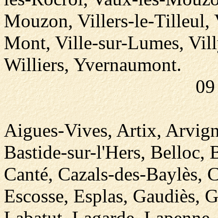
Mouzon, Villers-le-Tilleul, V
Mont, Ville-sur-Lumes, Vil
Williers, Yvernaumont.
09
Aigues-Vives, Artix, Arvig
Bastide-sur-l'Hers, Belloc,
Canté, Cazals-des-Baylès, 
Escosse, Esplas, Gaudiès, Gu
Labatut, Lagarde, Lapenne,