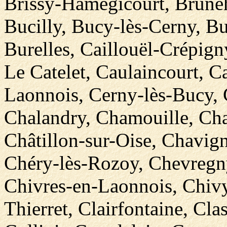
Brissy-Hamégicourt, Bruneh
Bucilly, Bucy-lès-Cerny, Bu
Burelles, Caillouël-Crépign
Le Catelet, Caulaincourt, 
Laonnois, Cerny-lès-Bucy, C
Chalandry, Chamouille, Cha
Châtillon-sur-Oise, Chavign
Chéry-lès-Rozoy, Chevregn
Chivres-en-Laonnois, Chivy-
Thierret, Clairfontaine, Cla