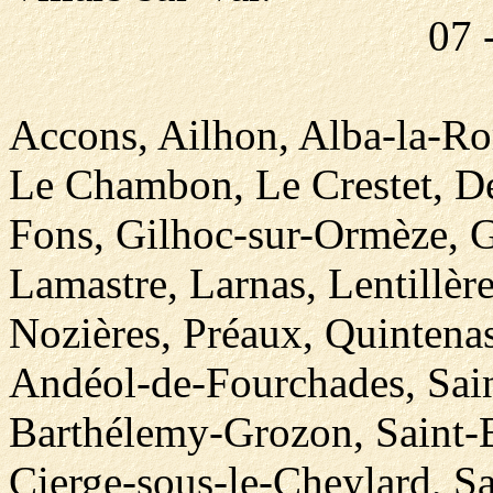
07 
Accons, Ailhon, Alba-la-Ro
Le Chambon, Le Crestet, D
Fons, Gilhoc-sur-Ormèze, G
Lamastre, Larnas, Lentillèr
Nozières, Préaux, Quintenas
Andéol-de-Fourchades, Sain
Barthélemy-Grozon, Saint-Ba
Cierge-sous-le-Cheylard, Sa