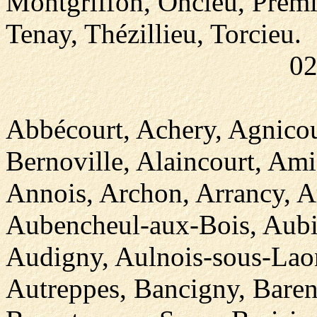
Montgriffon, Oncieu, Prémi
Tenay, Thézillieu, Torcieu.
02
Abbécourt, Achery, Agnicour
Bernoville, Alaincourt, Am
Annois, Archon, Arrancy, Ar
Aubencheul-aux-Bois, Aubi
Audigny, Aulnois-sous-Laon
Autreppes, Bancigny, Bare