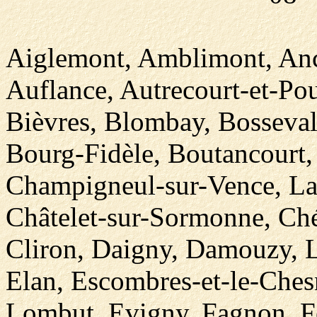
Aiglemont, Amblimont, Anc
Auflance, Autrecourt-et-Pou
Bièvres, Blombay, Bosseval-
Bourg-Fidèle, Boutancourt, 
Champigneul-sur-Vence, La
Châtelet-sur-Sormonne, Ché
Cliron, Daigny, Damouzy, L
Elan, Escombres-et-le-Chesno
Lombut, Evigny, Fagnon, Fé