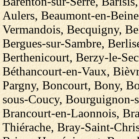
Barenton-sur-Serre, Barisis
Aulers, Beaumont-en-Beine,
Vermandois, Becquigny, Bell
Bergues-sur-Sambre, Berlis
Berthenicourt, Berzy-le-Se
Béthancourt-en-Vaux, Bièvre
Pargny, Boncourt, Bony, B
sous-Coucy, Bourguignon-s
Brancourt-en-Laonnois, Bra
Thiérache, Bray-Saint-Chri