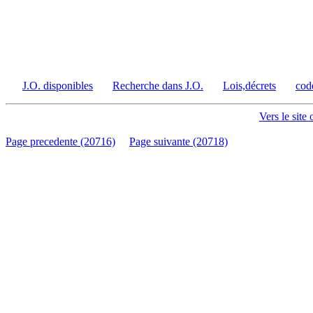
J.O. disponibles
Recherche dans J.O.
Lois,décrets
cod
Vers le site 
Page precedente (20716)
Page suivante (20718)