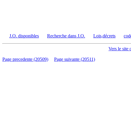
J.O. disponibles
Recherche dans J.O.
Lois,décrets
cod
Vers le site 
Page precedente (20509)
Page suivante (20511)