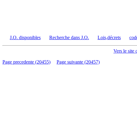
J.O. disponibles
Recherche dans J.O.
Lois,décrets
cod
Vers le site 
Page precedente (20455)
Page suivante (20457)