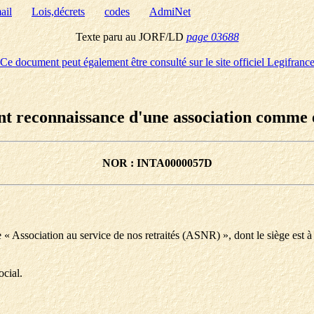
ail
Lois,décrets
codes
AdmiNet
Texte paru au JORF/LD
page 03688
Ce document peut également être consulté sur le site officiel Legifranc
t reconnaissance d'une association comme é
NOR : INTA0000057D
te « Association au service de nos retraités (ASNR) », dont le siège es
ocial.