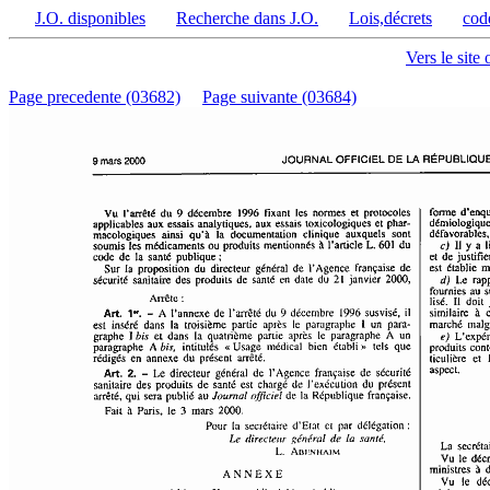
J.O. disponibles
Recherche dans J.O.
Lois,décrets
cod
Vers le site 
Page precedente (03682)
Page suivante (03684)