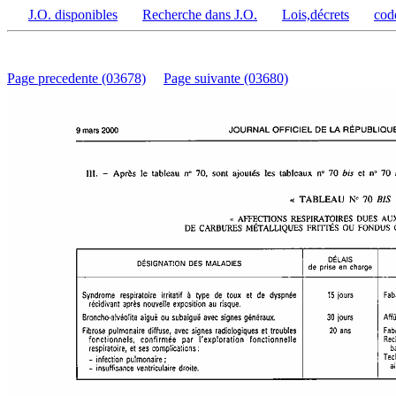
J.O. disponibles
Recherche dans J.O.
Lois,décrets
cod
Page precedente (03678)
Page suivante (03680)